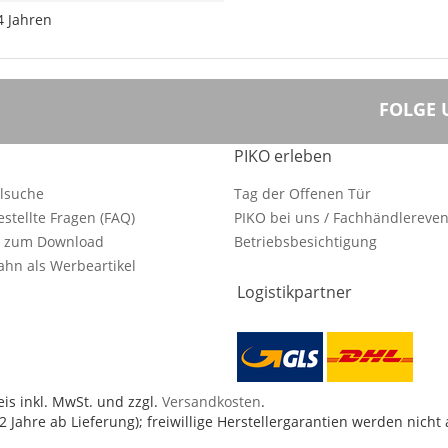
4 Jahren
FOLGE 
PIKO erleben
ilsuche
Tag der Offenen Tür
estellte Fragen (FAQ)
PIKO bei uns / Fachhändlereven
e zum Download
Betriebsbesichtigung
hn als Werbeartikel
Logistikpartner
is inkl. MwSt. und zzgl.
Versandkosten
.
 Jahre ab Lieferung); freiwillige Herstellergarantien werden nicht