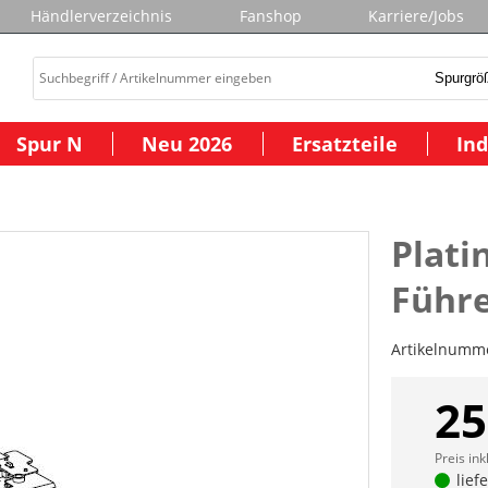
Händlerverzeichnis
Fanshop
Karriere/Jobs
Spur N
Neu 2026
Ersatzteile
Ind
Platin
Führ
Artikelnumm
25
Preis ink
lief