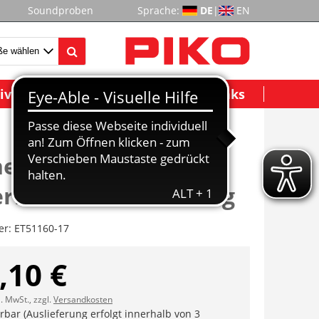
Soundproben
Sprache:
DE
|
EN
ividuelle Modelle
Wichtige Links
e Spitzlicht-
erhaus m. Abdeckung
er:
ET51160-17
,10 €
l. MwSt., zzgl.
Versandkosten
erbar (Auslieferung erfolgt innerhalb von 3