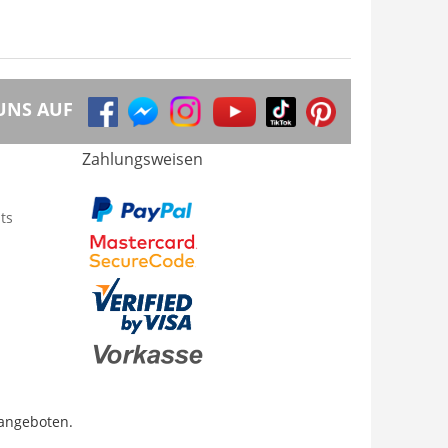
UNS AUF
Zahlungsweisen
ts
 angeboten.