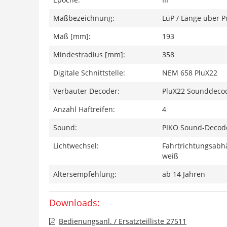
Maßbezeichnung:
LüP / Länge über P
Maß [mm]:
193
Mindestradius [mm]:
358
Digitale Schnittstelle:
NEM 658 PluX22
Verbauter Decoder:
PluX22 Sounddeco
Anzahl Haftreifen:
4
Sound:
PIKO Sound-Decode
Lichtwechsel:
Fahrtrichtungsabhä
weiß
Altersempfehlung:
ab 14 Jahren
Downloads:
Bedienungsanl. / Ersatzteilliste 27511