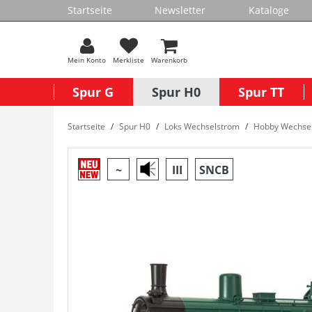
Startseite
Newsletter
Kataloge
Mein Konto
Merkliste
Warenkorb
Spur G
Spur H0
Spur TT
Startseite
Spur H0
Loks Wechselstrom
Hobby Wechse
~
III
SNCB