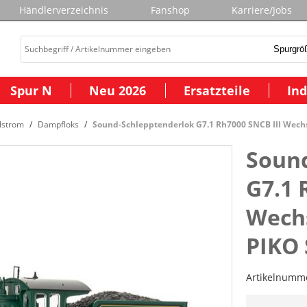
Händlerverzeichnis
Fanshop
Karriere/Jobs
Spur N
Neu 2026
Ersatzteile
Ind
lstrom
Dampfloks
Sound-Schlepptenderlok G7.1 Rh7000 SNCB III Wechs
Soun
G7.1 
Wechs
PIKO
Artikelnumm