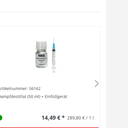
Artikelnummer: 56162
Artikelnu
ampfdestillat (50 ml) + Einfüllgerät
Dampfgener
BR 55
14,49 € *
289,80 € / 1 l