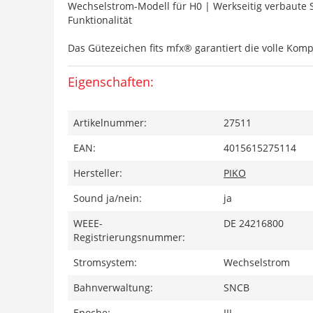
Wechselstrom-Modell für H0 | Werkseitig verbaute S
Funktionalität
Das Gütezeichen fits mfx® garantiert die volle Kompat
Eigenschaften:
Artikelnummer:
27511
EAN:
4015615275114
Hersteller:
PIKO
Sound ja/nein:
ja
WEEE-
DE 24216800
Registrierungsnummer:
Stromsystem:
Wechselstrom
Bahnverwaltung:
SNCB
Epoche:
III