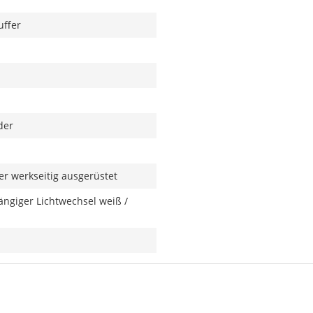
uffer
der
r werkseitig ausgerüstet
ngiger Lichtwechsel weiß /