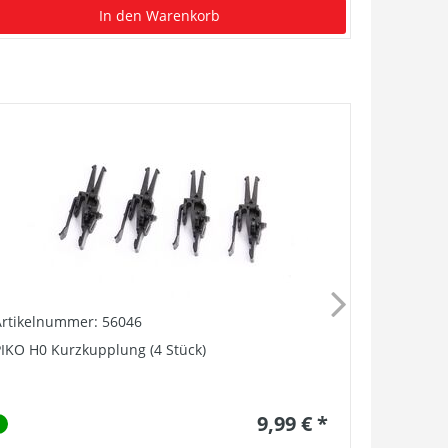
In den Warenkorb
Artikelnummer: 56046
Artikelnu
IKO H0 Kurzkupplung (4 Stück)
Stangenpuf
9,99 € *