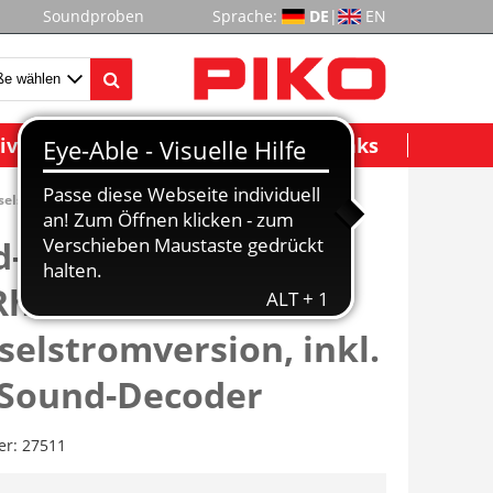
Soundproben
Sprache:
DE
|
EN
ividuelle Modelle
Wichtige Links
elstromversion, inkl. PIKO Sound-Decoder
d-Schlepptenderlok
Rh7000 SNCB III
elstromversion, inkl.
 Sound-Decoder
er:
27511