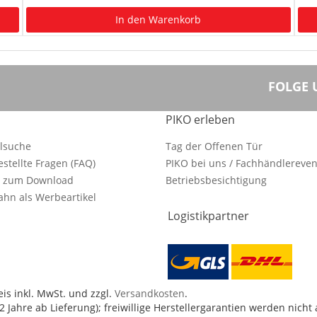
In den Warenkorb
FOLGE 
PIKO erleben
ilsuche
Tag der Offenen Tür
estellte Fragen (FAQ)
PIKO bei uns / Fachhändlereven
e zum Download
Betriebsbesichtigung
hn als Werbeartikel
Logistikpartner
is inkl. MwSt. und zzgl.
Versandkosten
.
 Jahre ab Lieferung); freiwillige Herstellergarantien werden nicht