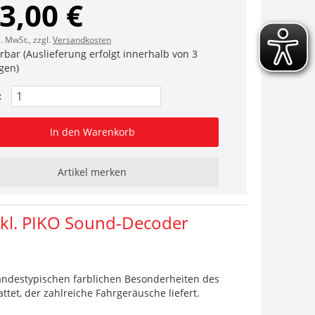
3,00 €
l. MwSt., zzgl.
Versandkosten
erbar (Auslieferung erfolgt innerhalb von 3
gen)
:
In den Warenkorb
Artikel merken
nkl. PIKO Sound-Decoder
landestypischen farblichen Besonderheiten des
ttet, der zahlreiche Fahrgeräusche liefert.