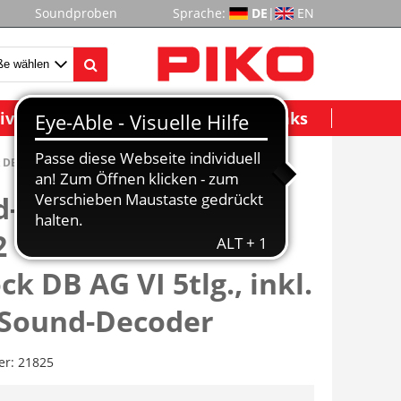
Soundproben
Sprache:
DE
|
EN
ividuelle Modelle
Wichtige Links
DB AG VI 5tlg., inkl. PIKO Sound-Decoder
-Elektrotriebzug
 "Talent 2" S-Bahn
ck DB AG VI 5tlg., inkl.
 Sound-Decoder
er:
21825