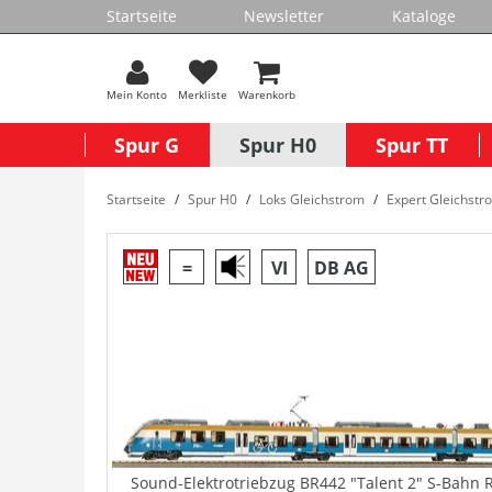
Startseite
Newsletter
Kataloge
Mein Konto
Merkliste
Warenkorb
Spur G
Spur H0
Spur TT
Startseite
Spur H0
Loks Gleichstrom
Expert Gleichstr
=
VI
DB AG
Sound-Elektrotriebzug BR442 "Talent 2" S-Bahn R