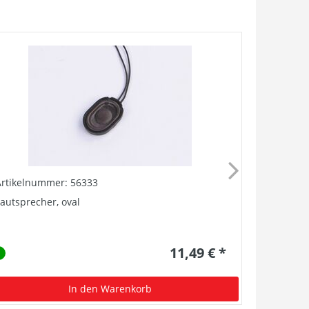
Artikelnummer: 56333
Artikelnu
autsprecher, oval
PIKO Smart
Lautsprec
11,49 € *
In den Warenkorb