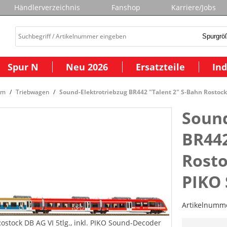
Händlerverzeichnis
Fanshop
Karriere/Jobs
Spur N
Neu 2026
Ersatzteile
Ind
om
Triebwagen
Sound-Elektrotriebzug BR442 "Talent 2" S-Bahn Rostock 
Sound
BR442
Rosto
PIKO
Artikelnumm
ostock DB AG VI 5tlg., inkl. PIKO Sound-Decoder