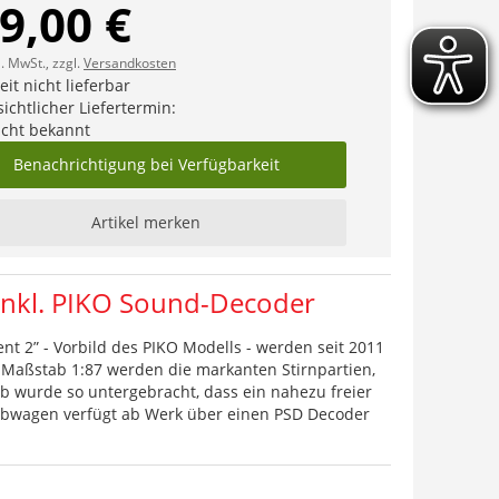
9,00 €
l. MwSt., zzgl.
Versandkosten
it nicht lieferbar
ichtlicher Liefertermin:
icht bekannt
Benachrichtigung bei Verfügbarkeit
Artikel merken
 inkl. PIKO Sound-Decoder
nt 2” - Vorbild des PIKO Modells - werden seit 2011
 Maßstab 1:87 werden die markanten Stirnpartien,
eb wurde so untergebracht, dass ein nahezu freier
iebwagen verfügt ab Werk über einen PSD Decoder