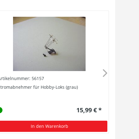
Artikelnummer: 56157
Artikelnu
Stromabnehmer für Hobby-Loks (grau)
Haftreifen
15,99 € *
In den Warenkorb