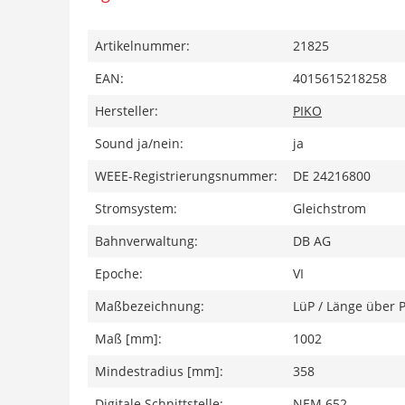
Artikelnummer:
21825
EAN:
4015615218258
Hersteller:
PIKO
Sound ja/nein:
ja
WEEE-Registrierungsnummer:
DE 24216800
Stromsystem:
Gleichstrom
Bahnverwaltung:
DB AG
Epoche:
VI
Maßbezeichnung:
LüP / Länge über P
Maß [mm]:
1002
Mindestradius [mm]:
358
Digitale Schnittstelle:
NEM 652