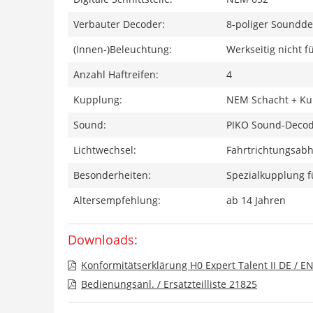
Verbauter Decoder:
8-poliger Soundd
(Innen-)Beleuchtung:
Werkseitig nicht 
Anzahl Haftreifen:
4
Kupplung:
NEM Schacht + Ku
Sound:
PIKO Sound-Decode
Lichtwechsel:
Fahrtrichtungsabh
Besonderheiten:
Spezialkupplung fü
Altersempfehlung:
ab 14 Jahren
Downloads:
Konformitätserklärung H0 Expert Talent II DE / E
Bedienungsanl. / Ersatzteilliste 21825