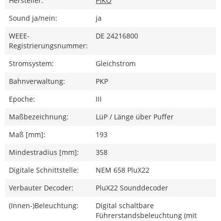
Hersteller:
PIKO
Sound ja/nein:
ja
WEEE-
DE 24216800
Registrierungsnummer:
Stromsystem:
Gleichstrom
Bahnverwaltung:
PKP
Epoche:
III
Maßbezeichnung:
LüP / Länge über Puffer
Maß [mm]:
193
Mindestradius [mm]:
358
Digitale Schnittstelle:
NEM 658 PluX22
Verbauter Decoder:
PluX22 Sounddecoder
(Innen-)Beleuchtung:
Digital schaltbare
Führerstandsbeleuchtung (mit