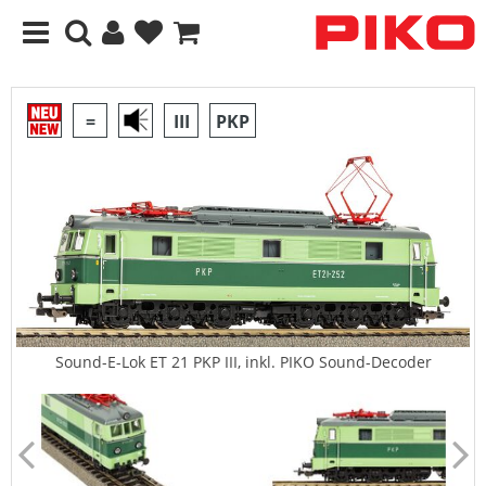
=
III
PKP
Sound-E-Lok ET 21 PKP III, inkl. PIKO Sound-Decoder