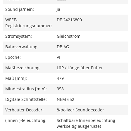
Sound ja/nein:
ja
WEEE-
DE 24216800
Registrierungsnummer:
Stromsystem:
Gleichstrom
Bahnverwaltung:
DB AG
Epoche:
VI
Maßbezeichnung:
LüP / Länge über Puffer
Maß [mm]:
479
Mindestradius [mm]:
358
Digitale Schnittstelle:
NEM 652
Verbauter Decoder:
8-poliger Sounddecoder
(Innen-)Beleuchtung:
Schaltbare Innenbeleuchtung
werkseitig ausgerüstet