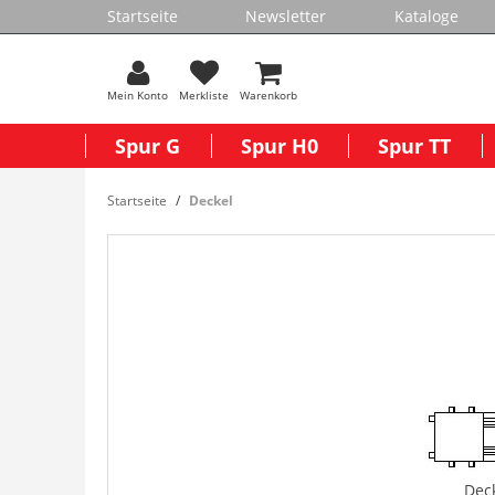
Startseite
Newsletter
Kataloge
Mein Konto
Merkliste
Warenkorb
Spur G
Spur H0
Spur TT
Startseite
Deckel
Dec