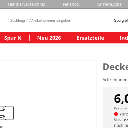
Händlerverzeichnis
Fanshop
Karriere/Jobs
Spur N
Neu 2026
Ersatzteile
Ind
Deck
Artikelnumm
6,
Preis ink
zurze
Vorauss
noch n
kel