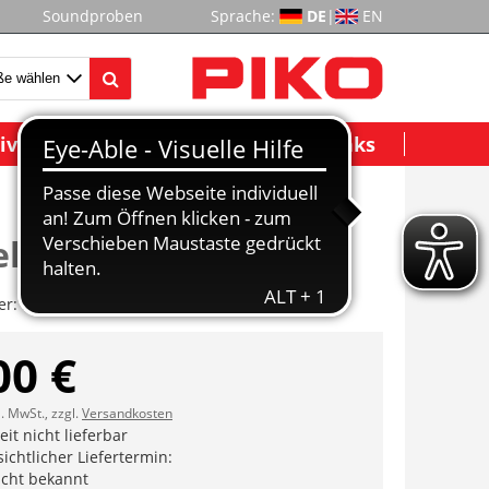
Soundproben
Sprache:
DE
|
EN
ividuelle Modelle
Wichtige Links
el
er:
ET52077-36
00 €
l. MwSt., zzgl.
Versandkosten
it nicht lieferbar
ichtlicher Liefertermin:
icht bekannt