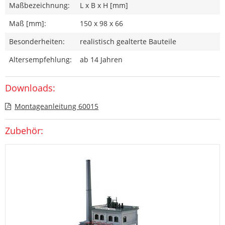
Maßbezeichnung:
L x B x H [mm]
Maß [mm]:
150 x 98 x 66
Besonderheiten:
realistisch gealterte Bauteile
Altersempfehlung:
ab 14 Jahren
Downloads:
Montageanleitung 60015
Zubehör: