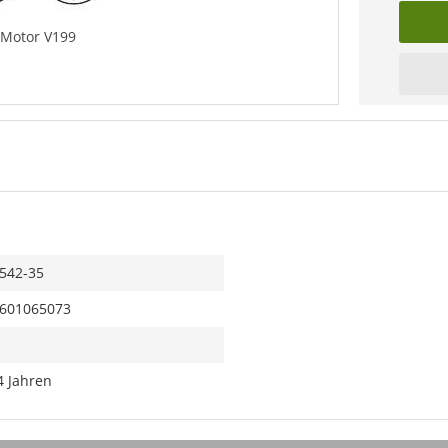
 Motor V199
542-35
601065073
4 Jahren