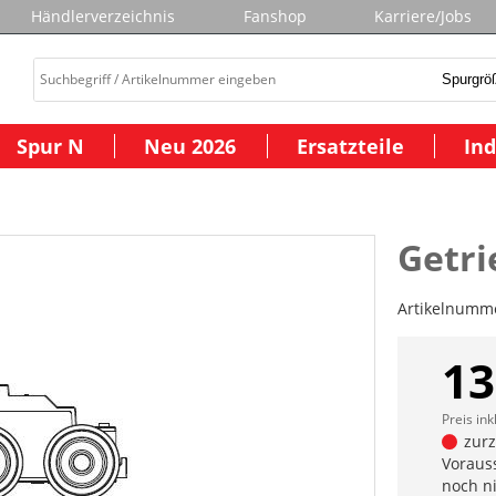
Händlerverzeichnis
Fanshop
Karriere/Jobs
Spur N
Neu 2026
Ersatzteile
Ind
Getri
Artikelnumm
13
Preis ink
zurze
Vorauss
noch n