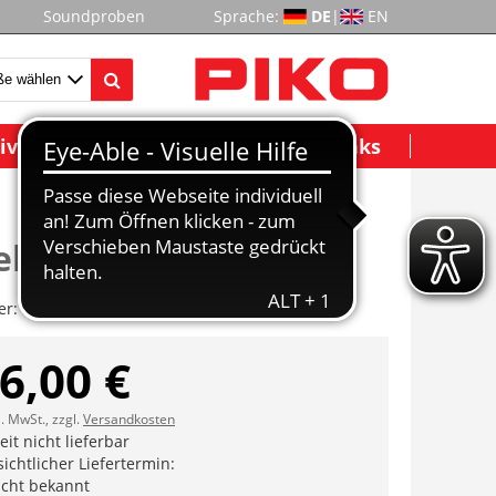
Soundproben
Sprache:
DE
|
EN
ividuelle Modelle
Wichtige Links
ebe mit Motor V199
er:
ET37542-35
6,00 €
l. MwSt., zzgl.
Versandkosten
it nicht lieferbar
ichtlicher Liefertermin:
icht bekannt