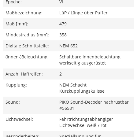
Epoche:
VI
Maßbezeichnung:
LüP / Länge über Puffer
Maß [mm]:
479
Mindestradius [mm]:
358
Digitale Schnittstelle:
NEM 652
(Innen-)Beleuchtung:
Schaltbare Innenbeleuchtung
werkseitig ausgerüstet
Anzahl Haftreifen:
2
Kupplung:
NEM Schacht +
Kurzkupplungskulisse
Sound:
PIKO Sound-Decoder nachrüstbar
#56581
Lichtwechsel:
Fahrtrichtungsabhängiger
Lichtwechsel weiß / rot
Besonderheiten:
Spezialkupplung für