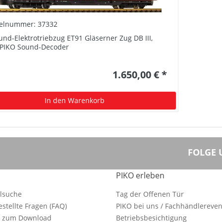
kelnummer: 37332
und-Elektrotriebzug ET91 Gläserner Zug DB III,
. PIKO Sound-Decoder
1.650,00 € *
In den Warenkorb
FOLGE 
PIKO erleben
ilsuche
Tag der Offenen Tür
estellte Fragen (FAQ)
PIKO bei uns / Fachhändlereven
e zum Download
Betriebsbesichtigung