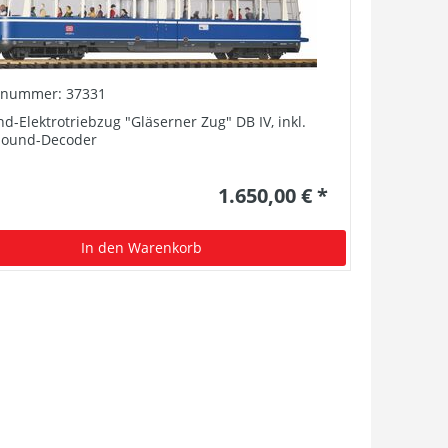
elnummer: 37331
d-Elektrotriebzug "Gläserner Zug" DB IV, inkl.
Sound-Decoder
1.650,00 € *
In den Warenkorb