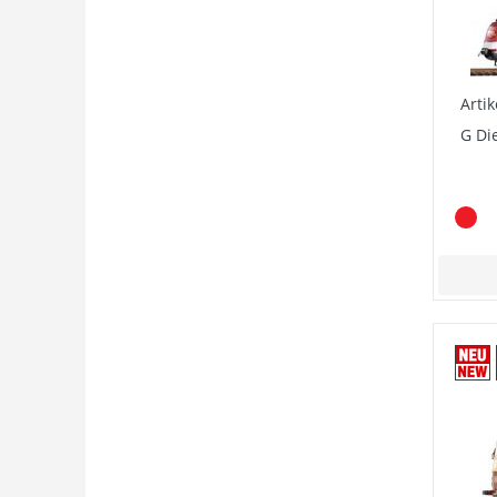
Arti
G Die