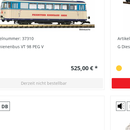
kelnummer: 37310
Artik
hienenbus VT 98 PEG V
G Dies
525,00 € *
Derzeit nicht bestellbar
DB