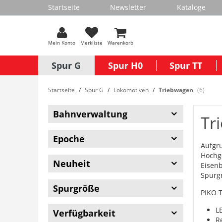
Startseite
Newsletter
Kataloge
Mein Konto
Merkliste
Warenkorb
Spur G
Spur H0
Spur TT
Startseite
Spur G
Lokomotiven
Triebwagen
(6)
Bahnverwaltung
Tr
Epoche
Aufgru
Hochge
Neuheit
Eisenb
Spurgr
Spurgröße
PIKO T
L
Verfügbarkeit
R