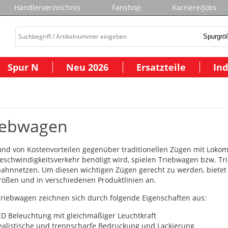
Händlerverzeichnis
Fanshop
Karriere/Jobs
Spur N
Neu 2026
Ersatzteile
Ind
iebwagen
nd von Kostenvorteilen gegenüber traditionellen Zügen mit Lokom
schwindigkeitsverkehr benötigt wird, spielen Triebwagen bzw. Tr
ahnnetzen. Um diesen wichtigen Zügen gerecht zu werden, bietet 
ößen und in verschiedenen Produktlinien an.
riebwagen zeichnen sich durch folgende Eigenschaften aus:
ED Beleuchtung mit gleichmäßiger Leuchtkraft
ealistische und trennscharfe Bedruckung und Lackierung