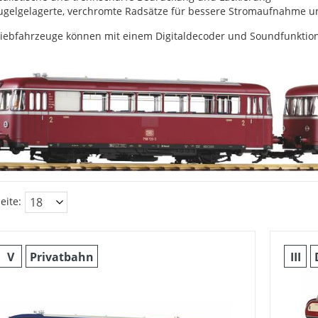
ugelgelagerte, verchromte Radsätze für bessere Stromaufnahme u
riebfahrzeuge können mit einem Digitaldecoder und Soundfunktion
eite:
V
Privatbahn
III