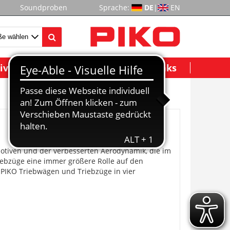
Soundproben
Sprache:
DE
|
EN
ividuelle Modelle
Wichtige Links
otiven und der verbesserten Aerodynamik, die im
iebzüge eine immer größere Rolle auf den
PIKO Triebwägen und Triebzüge in vier