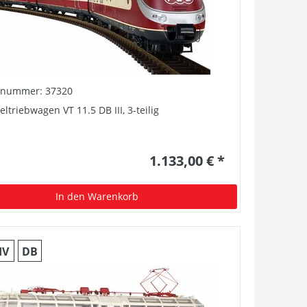
elnummer: 37320
eltriebwagen VT 11.5 DB III, 3-teilig
1.133,00 € *
In den Warenkorb
IV
DB