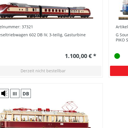
kelnummer: 37321
Artik
seltriebwagen 602 DB IV, 3-teilig, Gasturbine
G Soun
PIKO 
1.100,00 € *
Derzeit nicht bestellbar
III
DB