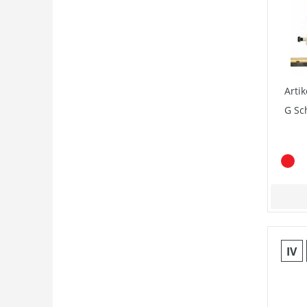
Arti
G Sc
IV