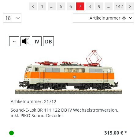
1
...
5
6
7
8
9
...
142
Artikelnummer
~
IV
DB
Artikelnummer: 21712
Sound-E-Lok BR 111 122 DB IV Wechselstromversion,
inkl. PIKO Sound-Decoder
315,00 € *