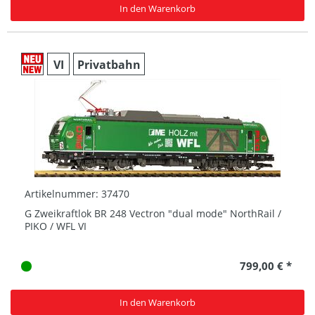
In den Warenkorb
VI
Privatbahn
Artikelnummer: 37470
G Zweikraftlok BR 248 Vectron "dual mode" NorthRail /
PIKO / WFL VI
799,00 € *
In den Warenkorb