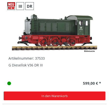
III
DR
Artikelnummer: 37533
G Diesellok V36 DR III
599,00 € *
In den Warenkorb