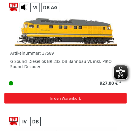
VI
DB AG
Artikelnummer: 37589
G Sound-Diesellok BR 232 DB Bahnbau VI, inkl. PIKO
Sound-Decoder
927,00 € *
In den Warenkorb
IV
DB