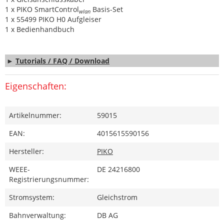
1 x PIKO SmartControl
Basis-Set
wlan
1 x 55499 PIKO H0 Aufgleiser
1 x Bedienhandbuch
►
Tutorials / FAQ / Download
Eigenschaften:
Artikelnummer:
59015
EAN:
4015615590156
Hersteller:
PIKO
WEEE-
DE 24216800
Registrierungsnummer:
Stromsystem:
Gleichstrom
Bahnverwaltung:
DB AG