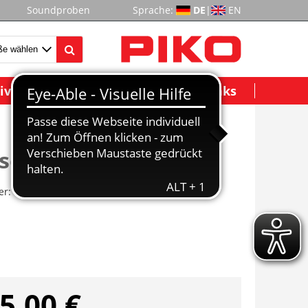
Soundproben
Sprache:
DE
|
EN
ividuelle Modelle
Wichtige Links
sellok Rh 2200 NS IV
er:
40448
5,00 €