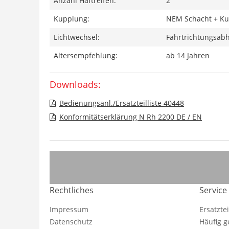
Anzahl Haftreifen:
2
Kupplung:
NEM Schacht + Ku
Lichtwechsel:
Fahrtrichtungsabh
Altersempfehlung:
ab 14 Jahren
Downloads:
Bedienungsanl./Ersatzteilliste 40448
Konformitätserklärung N Rh 2200 DE / EN
Rechtliches
Service
Impressum
Ersatzte
Datenschutz
Häufig g