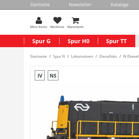
Startseite
Newsletter
Kataloge
Mein Konto
Merkliste
Warenkorb
Spur G
Spur H0
Spur TT
Startseite
Spur N
Lokomotiven
Dieselloks
N Diesel
IV
NS