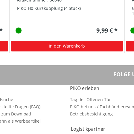
PIKO H0 Kurzkupplung (4 Stück)
G
 *
9,99 € *
In den Warenkorb
FOLGE 
PIKO erleben
ilsuche
Tag der Offenen Tür
estellte Fragen (FAQ)
PIKO bei uns / Fachhändlereven
e zum Download
Betriebsbesichtigung
hn als Werbeartikel
Logistikpartner