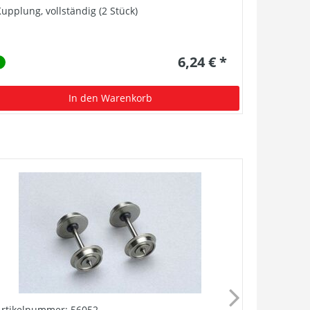
upplung, vollständig (2 Stück)
6,24 € *
In den Warenkorb
Artikelnummer: 56052
Artikelnu