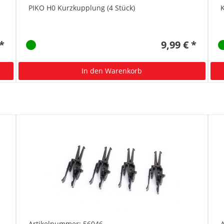
PIKO H0 Kurzkupplung (4 Stück)
K
 *
9,99 € *
In den Warenkorb
Artikelnummer: 56046