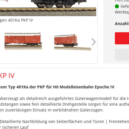
Preis ink
lief
Werkta
en 401Ka PKP IV
Anzahl
P IV
om Typ 401Ka der PKP für H0 Modelleisenbahn Epoche IV
erzeugt als detailreich ausgeführtes Güterwagenmodell für die 
dstangen sowie fein detaillierte Drehgestelle sorgen für eine aut
den zuverlässigen Einsatz in vorbildnahen Güterzügen.
Detaillierte Nachbildung von Seitenflächen und Türen | Freistehe
r sicheren Lauf