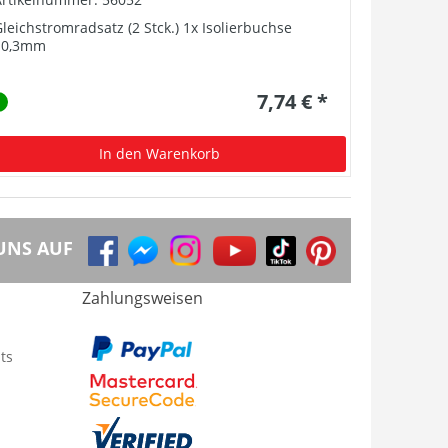
leichstromradsatz (2 Stck.) 1x Isolierbuchse
Bremsschl
10,3mm
7,74 € *
In den Warenkorb
UNS AUF
Zahlungsweisen
ts