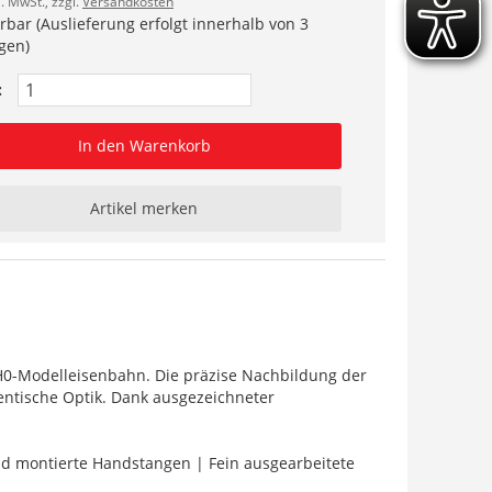
l. MwSt., zzgl.
Versandkosten
erbar (Auslieferung erfolgt innerhalb von 3
gen)
:
In den Warenkorb
Artikel merken
H0-Modelleisenbahn. Die präzise Nachbildung der
hentische Optik. Dank ausgezeichneter
nd montierte Handstangen | Fein ausgearbeitete