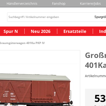
Händlerverzeichnis
Fanshop
Karriere/Jobs
Spur N
Neu 2026
Ersatzteile
Ind
ßraumgüterwagen 401Ka PKP IV
Groß
401Ka
Artikelnumm
53