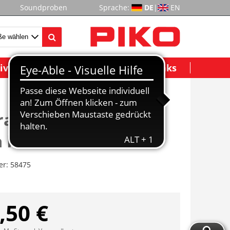
Soundproben
Sprache:
DE
|
EN
ividuelle Modelle
Wichtige Links
raumgüterwagen
 PKP IV
er:
58475
,50 €