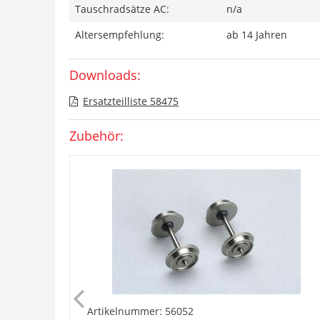
Tauschradsätze AC:
n/a
Altersempfehlung:
ab 14 Jahren
Downloads:
Ersatzteilliste 58475
Zubehör:
Artikelnummer: 56052