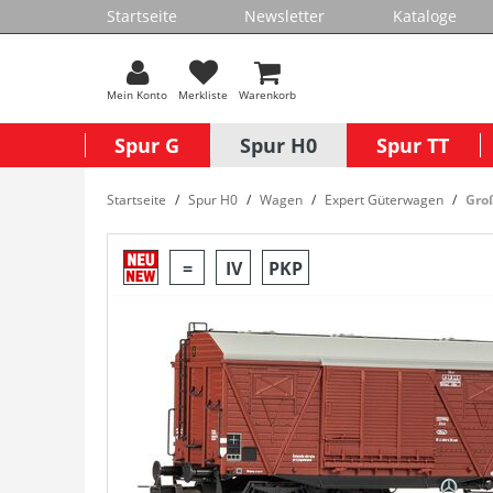
Startseite
Newsletter
Kataloge
Mein Konto
Merkliste
Warenkorb
Spur G
Spur H0
Spur TT
Startseite
Spur H0
Wagen
Expert Güterwagen
Gro
=
IV
PKP