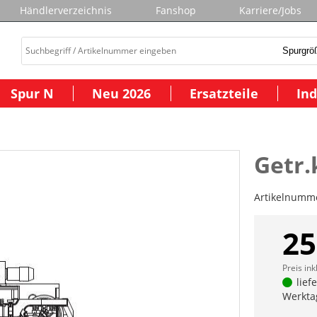
Händlerverzeichnis
Fanshop
Karriere/Jobs
Spur N
Neu 2026
Ersatzteile
Ind
Getr.
Artikelnumm
25
Preis ink
lief
Werkta