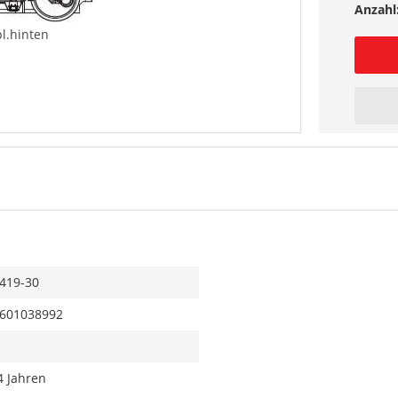
Anzahl
l.hinten
419-30
601038992
4 Jahren