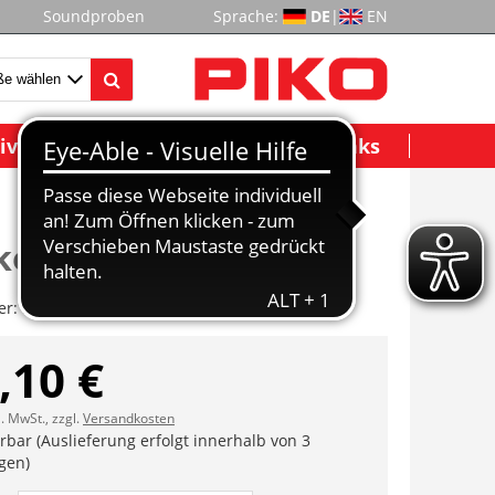
Soundproben
Sprache:
DE
|
EN
ividuelle Modelle
Wichtige Links
kompl.hinten
er:
ET47419-30
,10 €
l. MwSt., zzgl.
Versandkosten
erbar (Auslieferung erfolgt innerhalb von 3
gen)