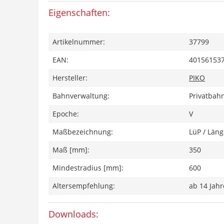
Eigenschaften:
Artikelnummer:
37799
EAN:
40156153
Hersteller:
PIKO
Bahnverwaltung:
Privatbah
Epoche:
V
Maßbezeichnung:
LüP / Läng
Maß [mm]:
350
Mindestradius [mm]:
600
Altersempfehlung:
ab 14 Jah
Downloads: