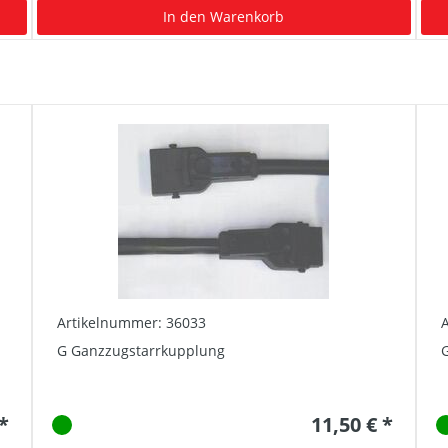
In den Warenkorb
Artikelnummer: 36033
G Ganzzugstarrkupplung
G
 *
11,50 € *