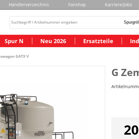
Händlerverzeichnis
Fanshop
Karriere/Jobs
Spur N
Neu 2026
Ersatzteile
Ind
lowagen GATX V
G Ze
Artikelnumm
20