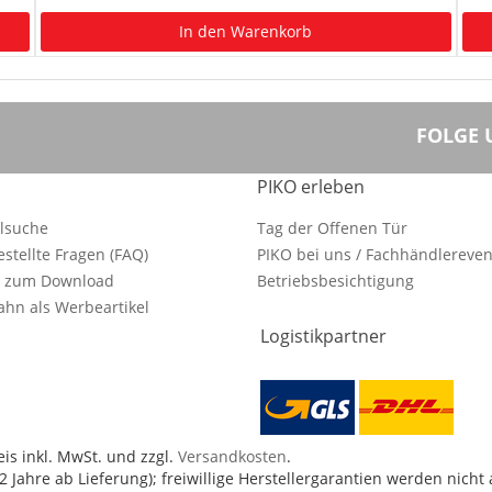
In den Warenkorb
FOLGE 
PIKO erleben
ilsuche
Tag der Offenen Tür
estellte Fragen (FAQ)
PIKO bei uns / Fachhändlereven
e zum Download
Betriebsbesichtigung
hn als Werbeartikel
Logistikpartner
is inkl. MwSt. und zzgl.
Versandkosten
.
 Jahre ab Lieferung); freiwillige Herstellergarantien werden nicht