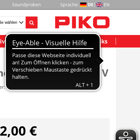
Soundproben
Sprache:
DE
|
EN
ividuelle Modelle
Wichtige Links
mentsilowagen GATX V
er:
37799
2,00 €