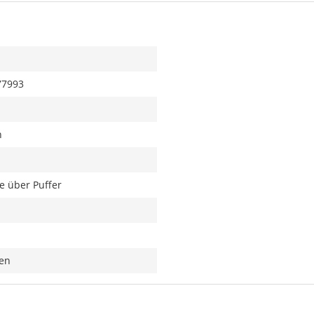
77993
n
e über Puffer
ren