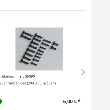
Artikelnummer: 36090
Artikelnu
 Schrauben-Set (20-tlg./3 Größen)
G Ganzzug
6,00 € *