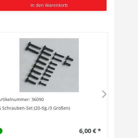
In den Warenkorb
Artikelnummer: 36090
Artikelnu
 Schrauben-Set (20-tlg./3 Größen)
G Radsatz 
6,00 € *