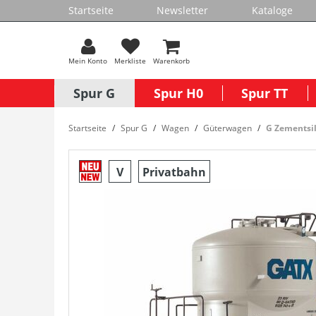
Startseite
Newsletter
Kataloge
Mein Konto
Merkliste
Warenkorb
Spur G
Spur H0
Spur TT
Startseite
Spur G
Wagen
Güterwagen
G Zementsi
V
Privatbahn