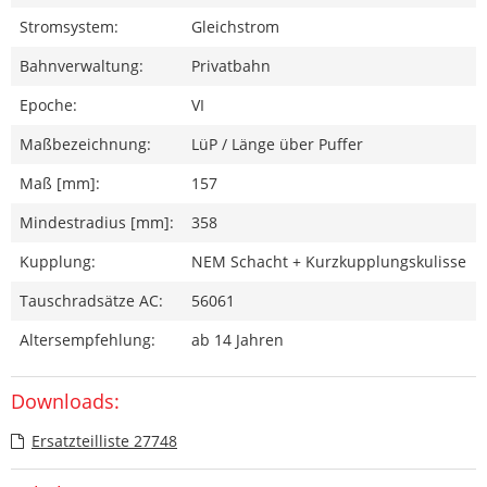
Stromsystem:
Gleichstrom
Bahnverwaltung:
Privatbahn
Epoche:
VI
Maßbezeichnung:
LüP / Länge über Puffer
Maß [mm]:
157
Mindestradius [mm]:
358
Kupplung:
NEM Schacht + Kurzkupplungskulisse
Tauschradsätze AC:
56061
Altersempfehlung:
ab 14 Jahren
Downloads:
Ersatzteilliste 27748