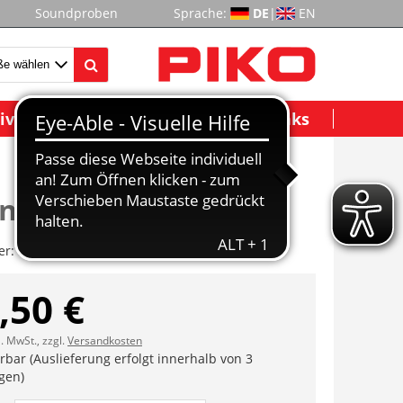
Soundproben
Sprache:
DE
|
EN
ividuelle Modelle
Wichtige Links
nboden dekor.
er:
ET37501-03
,50 €
l. MwSt., zzgl.
Versandkosten
erbar (Auslieferung erfolgt innerhalb von 3
gen)