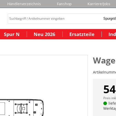
Händlerverzeichnis
Fanshop
Karriere/Jobs
Spur N
Neu 2026
Ersatzteile
Ind
Wage
Artikelnumm
54
Preis ink
lief
Werkta