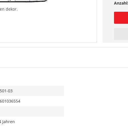
Anzahl
n dekor.
501-03
601036554
4 Jahren