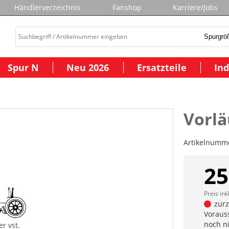
Händlerverzeichnis
Fanshop
Karriere/Jobs
Spur N
Neu 2026
Ersatzteile
Ind
Vorlä
Artikelnumm
25
Preis ink
zurze
Vorauss
noch n
er vst.