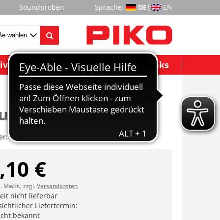
Soundproben
Sprache:
DE
|
EN
ividuelle Modelle
Wichtige Links
ufer vst.
er:
ET50102-22
,10 €
l. MwSt., zzgl.
Versandkosten
it nicht lieferbar
ichtlicher Liefertermin:
icht bekannt