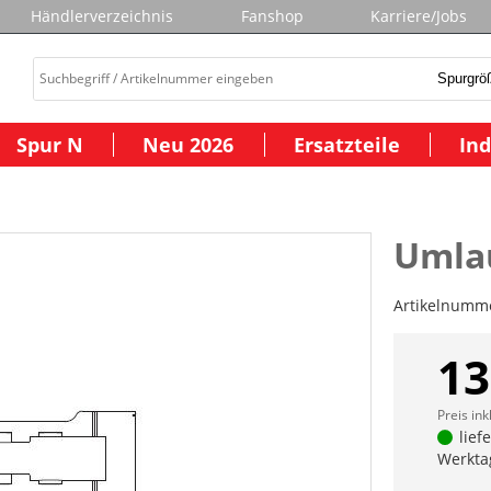
Händlerverzeichnis
Fanshop
Karriere/Jobs
Spur N
Neu 2026
Ersatzteile
Ind
Umla
Artikelnumm
13
Preis ink
lief
Werkta