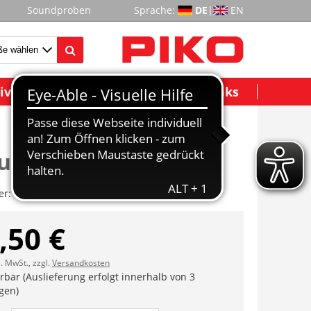
Soundproben
Sprache:
DE
|
EN
ividuelle Modelle
Wichtige Links
ufblech
er:
ET95689-06
,50 €
l. MwSt., zzgl.
Versandkosten
erbar (Auslieferung erfolgt innerhalb von 3
gen)