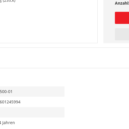
 (2Stck)
Anzahl
500-01
601245994
4 Jahren