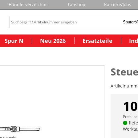
Händlerverzeichnis
Fanshop
Karriere/Jobs
Spur N
Neu 2026
Ersatzteile
Ind
Steue
Artikelnumm
10
Preis ink
lief
Werkta