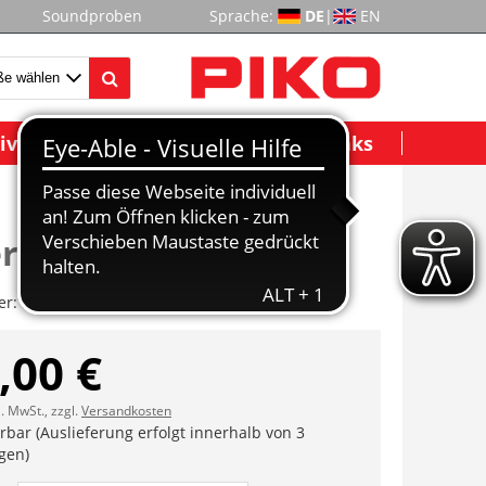
Soundproben
Sprache:
DE
|
EN
ividuelle Modelle
Wichtige Links
rung (2Stck)
er:
ET50500-01
,00 €
l. MwSt., zzgl.
Versandkosten
erbar (Auslieferung erfolgt innerhalb von 3
gen)