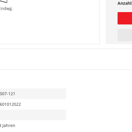
Anzahl
 Endwg.
007-121
601012022
4 Jahren