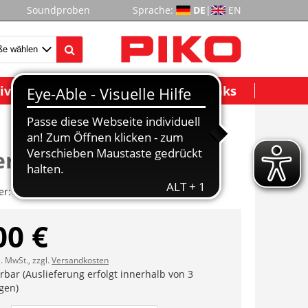
Soundproben
Sprache:
DE
|
EN
ividuelle Modelle
Wichtige Links
er Endwg.
er:
ET47007-121
00 €
l. MwSt., zzgl.
Versandkosten
erbar (Auslieferung erfolgt innerhalb von 3
gen)