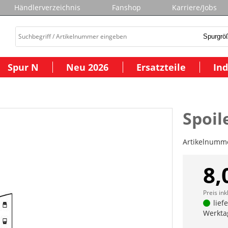
Händlerverzeichnis
Fanshop
Karriere/Jobs
Spur N
Neu 2026
Ersatzteile
Ind
Spoil
Artikelnumm
8,
Preis ink
lief
Werkta