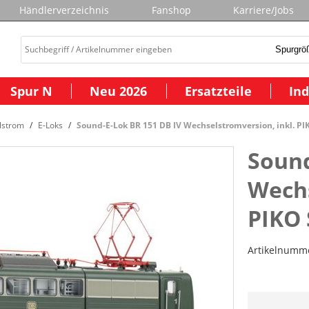
Händlerverzeichnis
Fanshop
Karriere/Jobs
Spur N
Neu 2026
Ersatzteile
Ind
lstrom
E-Loks
Sound-E-Lok BR 151 DB IV Wechselstromversion, inkl. P
Sound
Wechs
PIKO
Artikelnumm