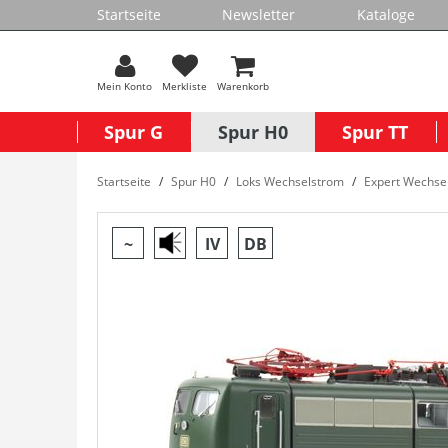
Startseite
Newsletter
Kataloge
Mein Konto
Merkliste
Warenkorb
Spur G
Spur H0
Spur TT
Startseite
Spur H0
Loks Wechselstrom
Expert Wechse
~
IV
DB