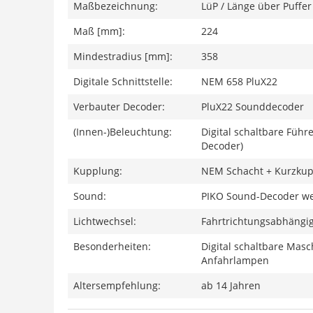
Maßbezeichnung:
LüP / Länge über Puffer
Maß [mm]:
224
Mindestradius [mm]:
358
Digitale Schnittstelle:
NEM 658 PluX22
Verbauter Decoder:
PluX22 Sounddecoder
(Innen-)Beleuchtung:
Digital schaltbare Füh
Decoder)
Kupplung:
NEM Schacht + Kurzkup
Sound:
PIKO Sound-Decoder wer
Lichtwechsel:
Fahrtrichtungsabhängig
Besonderheiten:
Digital schaltbare Ma
Anfahrlampen
Altersempfehlung:
ab 14 Jahren