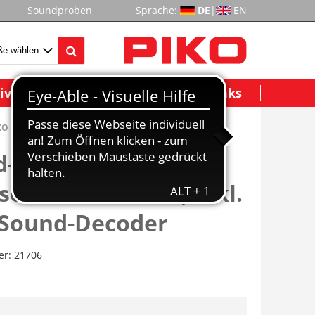
Soundproben
Sprache:
DE
|
EN
ividuelle Modelle
Wichtige Links
IKO Sound-Decoder
-E-Lok BR 151 DB IV
elstromversion, inkl.
 Sound-Decoder
er:
21706