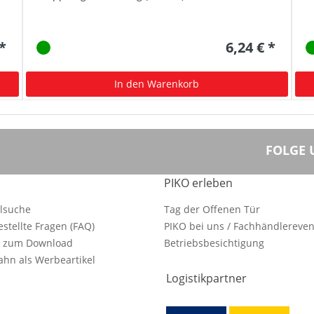
 *
6,24 € *
In den Warenkorb
FOLGE 
PIKO erleben
ilsuche
Tag der Offenen Tür
estellte Fragen (FAQ)
PIKO bei uns / Fachhändlereven
e zum Download
Betriebsbesichtigung
hn als Werbeartikel
Logistikpartner