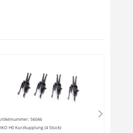
Artikelnummer: 56046
Artikelnu
IKO H0 Kurzkupplung (4 Stück)
Kupplung, 