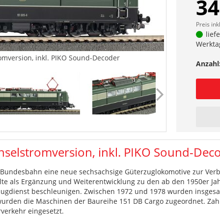
34
Preis ink
lief
Werkta
omversion, inkl. PIKO Sound-Decoder
Anzahl
selstromversion, inkl. PIKO Sound-Dec
r Bundesbahn eine neue sechsachsige Güterzuglokomotive zur Ver
lte als Ergänzung und Weiterentwicklung zu den ab den 1950er Jah
gdienst beschleunigen. Zwischen 1972 und 1978 wurden insgesamt
 wurden die Maschinen der Baureihe 151 DB Cargo zugeordnet. Zah
verkehr eingesetzt.