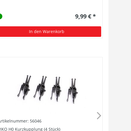
9,99 € *
In den Warenkorb
Artikelnummer: 56046
Artikelnu
IKO H0 Kurzkupplung (4 Stück)
Lautsprech