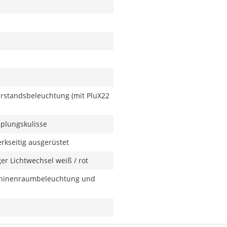
rerstandsbeleuchtung (mit PluX22
plungskulisse
kseitig ausgerüstet
er Lichtwechsel weiß / rot
schinenraumbeleuchtung und