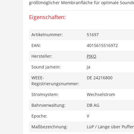
größtmöglicher Membranfläche für optimale Sounde
Eigenschaften:
Artikelnummer:
51697
EAN:
4015615516972
Hersteller:
PIKO
Sound ja/nein:
ja
WEEE-
DE 24216800
Registrierungsnummer:
Stromsystem:
Wechselstrom
Bahnverwaltung:
DB AG
Epoche:
V
Maßbezeichnung:
LüP / Länge über Puffer