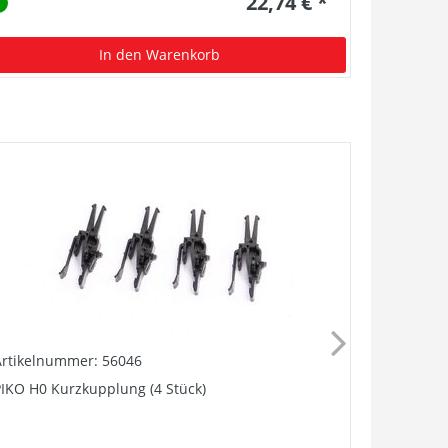
22,74 € *
In den Warenkorb
Artikelnummer: 56046
Artikelnu
IKO H0 Kurzkupplung (4 Stück)
Stromabne