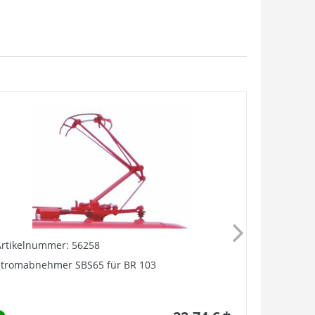
Artikelnummer: 56258
Artikelnu
Stromabnehmer SBS65 für BR 103
PIKO H0 Ku