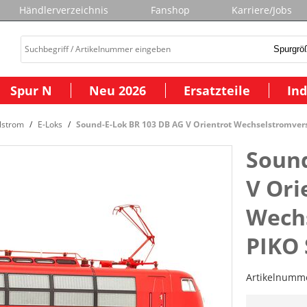
Händlerverzeichnis
Fanshop
Karriere/Jobs
Spur N
Neu 2026
Ersatzteile
Ind
lstrom
E-Loks
Sound-E-Lok BR 103 DB AG V Orientrot Wechselstromvers
Sound
V Ori
Wechs
PIKO
Artikelnumm