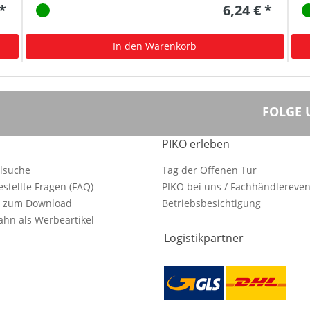
 *
6,24 € *
In den Warenkorb
FOLGE 
PIKO erleben
ilsuche
Tag der Offenen Tür
estellte Fragen (FAQ)
PIKO bei uns / Fachhändlereven
e zum Download
Betriebsbesichtigung
hn als Werbeartikel
Logistikpartner