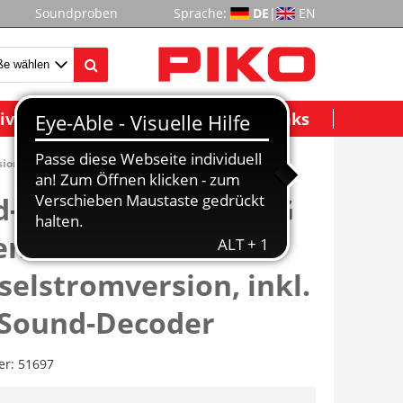
Soundproben
Sprache:
DE
|
EN
ividuelle Modelle
Wichtige Links
ion, inkl. PIKO Sound-Decoder
-E-Lok BR 103 DB AG
entrot
elstromversion, inkl.
 Sound-Decoder
er:
51697