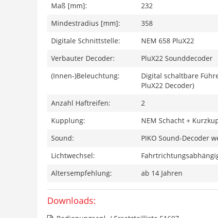
Maß [mm]:
232
Mindestradius [mm]:
358
Digitale Schnittstelle:
NEM 658 PluX22
Verbauter Decoder:
PluX22 Sounddecoder
(Innen-)Beleuchtung:
Digital schaltbare Füh
PluX22 Decoder)
Anzahl Haftreifen:
2
Kupplung:
NEM Schacht + Kurzkup
Sound:
PIKO Sound-Decoder we
Lichtwechsel:
Fahrtrichtungsabhängig
Altersempfehlung:
ab 14 Jahren
Downloads: