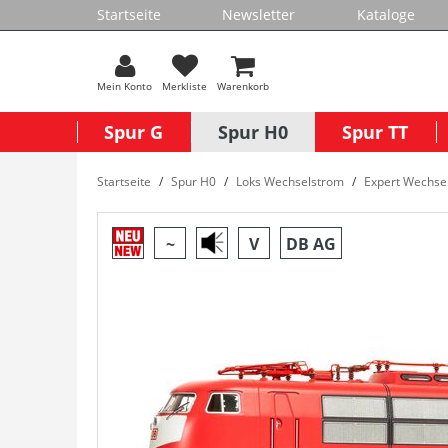
Startseite
Newsletter
Kataloge
Mein Konto
Merkliste
Warenkorb
Spur G
Spur H0
Spur TT
Startseite
Spur H0
Loks Wechselstrom
Expert Wechse
~
V
DB AG