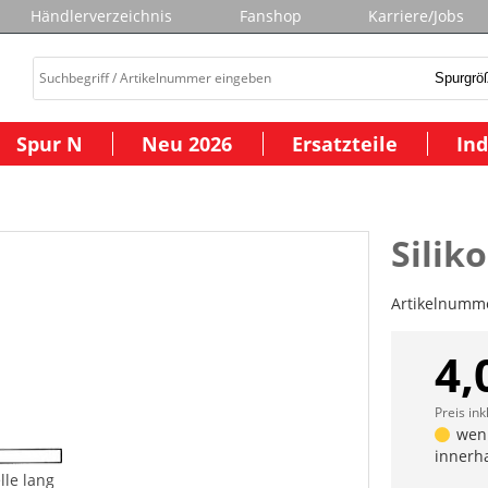
Händlerverzeichnis
Fanshop
Karriere/Jobs
Spur N
Neu 2026
Ersatzteile
Ind
Silik
Artikelnumm
4,
Preis ink
weni
innerh
lle lang