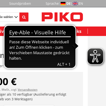
Soundproben
Sprache:
DE
|
EN
ividuelle Modelle
Wichtige Links
onwelle lang
er:
ET51020-14
00 €
l. MwSt., zzgl.
Versandkosten
ger als 10 verfügbar (Auslieferung erfolgt
alb von 3 Werktagen)