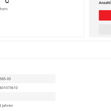
Anzahl
lhorn
585-05
601073610
4 Jahren