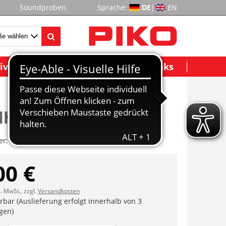
Soundproben
Sprache:
DE
|
EN
ividuelle Modelle
Wichtige Links
lhorn
er:
ET47585-05
00 €
l. MwSt., zzgl.
Versandkosten
erbar (Auslieferung erfolgt innerhalb von 3
gen)