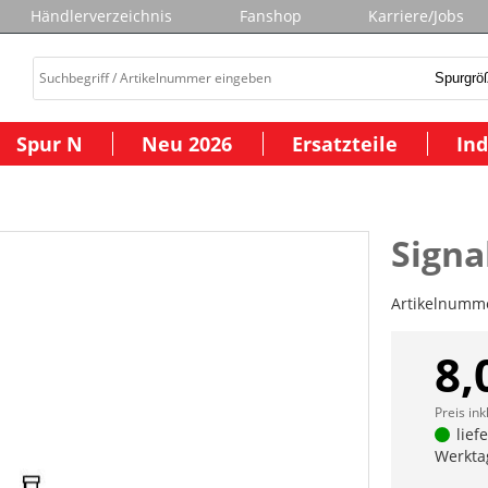
Händlerverzeichnis
Fanshop
Karriere/Jobs
Spur N
Neu 2026
Ersatzteile
Ind
Signa
Artikelnumm
8,
Preis ink
lief
Werkta