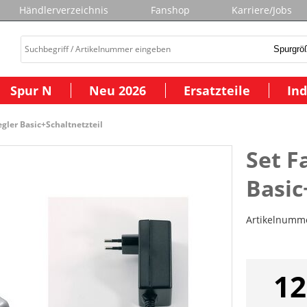
Händlerverzeichnis
Fanshop
Karriere/Jobs
Spur N
Neu 2026
Ersatzteile
Ind
egler Basic+Schaltnetzteil
Set F
Basic
Artikelnumm
12