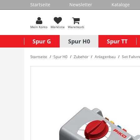
Startseite
Newsletter
Kataloge
Mein Konto
Merkliste
Warenkorb
Spur G
Spur H0
Spur TT
Startseite
Spur H0
Zubehör
Anlagenbau
Set Fahrr