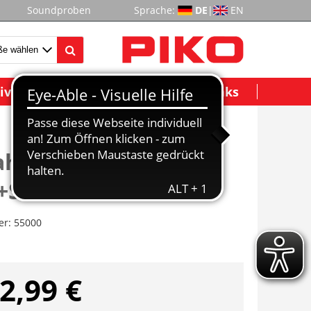
Soundproben
Sprache:
DE
|
EN
ividuelle Modelle
Wichtige Links
ahrregler
+Schaltnetzteil
er:
55000
2,99 €