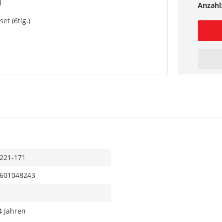
Anzahl
et (6tlg.)
221-171
601048243
4 Jahren