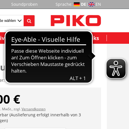
Soundproben
Sprache:
DE
|
EN
ividuelle Modelle
Wichtige Links
ubenset (6tlg.)
er:
ET40221-171
00 €
l. MwSt., zzgl.
Versandkosten
erbar (Auslieferung erfolgt innerhalb von 3
gen)