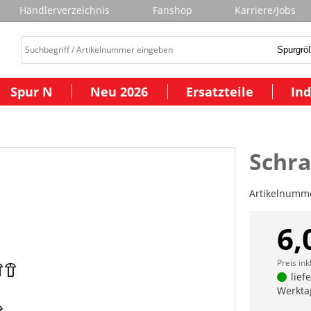
Händlerverzeichnis
Fanshop
Karriere/Jobs
Spur N
Neu 2026
Ersatzteile
Ind
Schra
Artikelnumm
6,
Preis ink
lief
Werkta