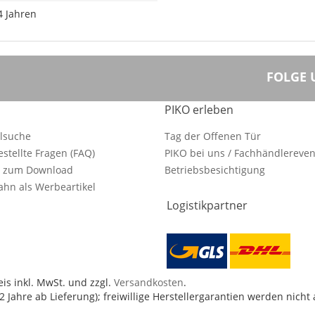
4 Jahren
FOLGE 
PIKO erleben
ilsuche
Tag der Offenen Tür
estellte Fragen (FAQ)
PIKO bei uns / Fachhändlereven
e zum Download
Betriebsbesichtigung
hn als Werbeartikel
Logistikpartner
is inkl. MwSt. und zzgl.
Versandkosten
.
 Jahre ab Lieferung); freiwillige Herstellergarantien werden nicht