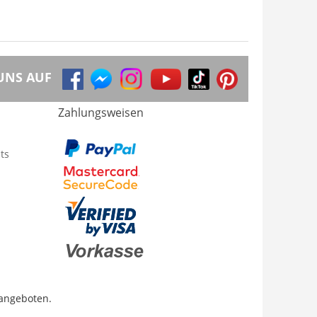
UNS AUF
Zahlungsweisen
ts
 angeboten.