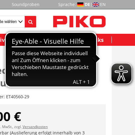
Soundproben
Sprache:
DE
|
EN
ividuelle Modelle
Wichtige Links
eckenabdeckung mit
auben
er:
ET40560-29
00 €
l. MwSt., zzgl.
Versandkosten
erbar (Auslieferung erfolgt innerhalb von 3