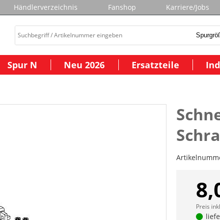
Händlerverzeichnis
Fanshop
Karriere/Jobs
Spur N
Neu 2026
Ersatzteile
Ind
Schn
Schr
Artikelnumm
8,
Preis ink
lief