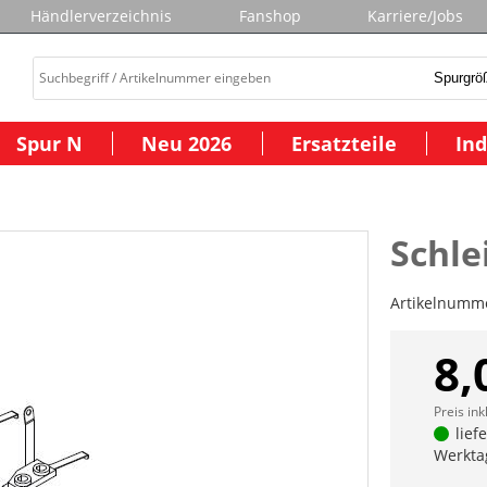
Händlerverzeichnis
Fanshop
Karriere/Jobs
Spur N
Neu 2026
Ersatzteile
Ind
Schle
Artikelnumm
8,
Preis ink
lief
Werkta