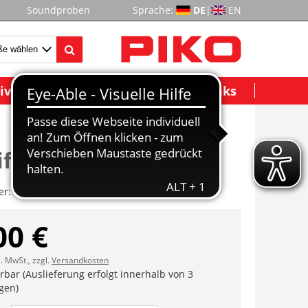
Soundproben
Sprache:
DE
|
EN
ividuelle Modelle
Wichtige Links
iffedern
er:
ET47301-14
00 €
l. MwSt., zzgl.
Versandkosten
erbar (Auslieferung erfolgt innerhalb von 3
gen)