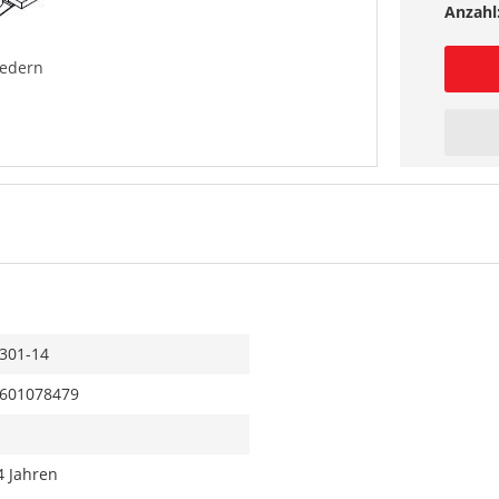
Anzahl
federn
301-14
601078479
4 Jahren