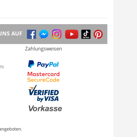
UNS AUF
Zahlungsweisen
ts
 angeboten.