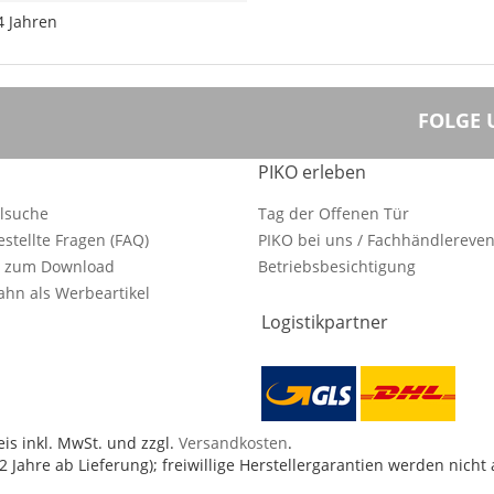
4 Jahren
FOLGE 
PIKO erleben
ilsuche
Tag der Offenen Tür
estellte Fragen (FAQ)
PIKO bei uns / Fachhändlereven
e zum Download
Betriebsbesichtigung
hn als Werbeartikel
Logistikpartner
is inkl. MwSt. und zzgl.
Versandkosten
.
 Jahre ab Lieferung); freiwillige Herstellergarantien werden nicht