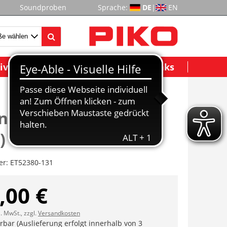
Soundproben
Sprache:
DE
|
EN
ividuelle Modelle
Wichtige Links
nenräumer offen (2
)
er:
ET52380-131
,00 €
l. MwSt., zzgl.
Versandkosten
erbar (Auslieferung erfolgt innerhalb von 3