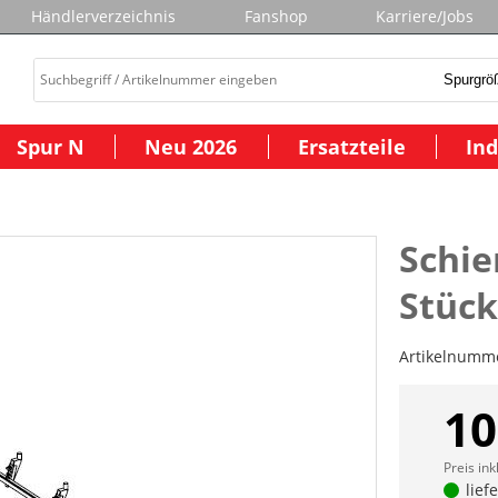
Händlerverzeichnis
Fanshop
Karriere/Jobs
Spur N
Neu 2026
Ersatzteile
Ind
Schie
Stück
Artikelnumm
10
Preis ink
lief