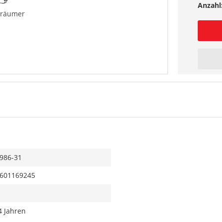
Anzahl
nräumer
986-31
601169245
4 Jahren