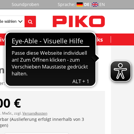
Soundproben
Sprache:
DE
|
EN
ividuelle Modelle
Wichtige Links
enenräumer
er:
ET59986-31
00 €
l. MwSt., zzgl.
Versandkosten
erbar (Auslieferung erfolgt innerhalb von 3
gen)