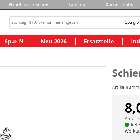
Händlerverzeichnis
Fanshop
Karriere/Jobs
Spur N
Neu 2026
Ersatzteile
Ind
Schi
Artikelnumm
8,
Preis ink
lief
Werkta