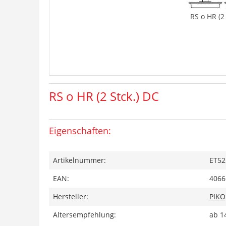
RS o HR (2
RS o HR (2 Stck.) DC
Eigenschaften:
Artikelnummer:
ET52
EAN:
4066
Hersteller:
PIKO
Altersempfehlung:
ab 1