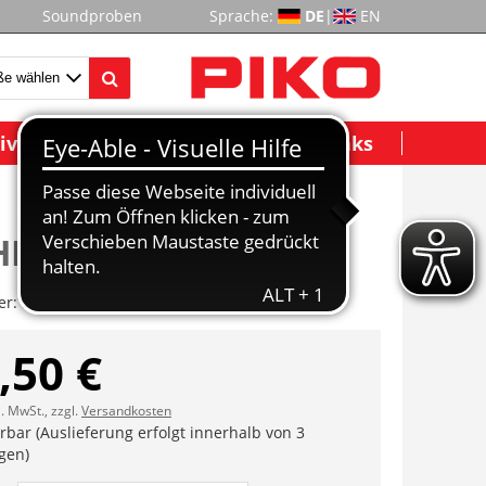
Soundproben
Sprache:
DE
|
EN
ividuelle Modelle
Wichtige Links
HR (2 Stck.) DC
er:
ET52510-38
,50 €
l. MwSt., zzgl.
Versandkosten
erbar (Auslieferung erfolgt innerhalb von 3
gen)