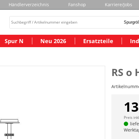
Händlerverzeichnis
Fanshop
Karriere/Jobs
Spur N
Neu 2026
Ersatzteile
Ind
RS o 
Artikelnumm
13
Preis ink
lief
Werkta