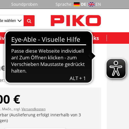
Soundproben
Sprache:
DE
|
EN
ividuelle Modelle
Wichtige Links
envorderteil US-Lok
er:
ET38100A-15
00 €
l. MwSt., zzgl.
Versandkosten
erbar (Auslieferung erfolgt innerhalb von 3
gen)