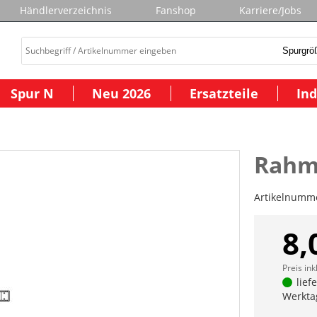
Händlerverzeichnis
Fanshop
Karriere/Jobs
Spur N
Neu 2026
Ersatzteile
Ind
Rahm
Artikelnumm
8,
Preis ink
lief
Werkta