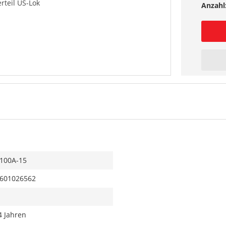
teil US-Lok
Anzahl
100A-15
601026562
4 Jahren