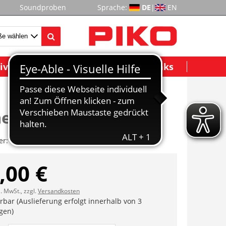
Soundproben
Sprache:
DE
|
EN
ividuelle Modelle
Wichtige Links
enanbauteile
er:
ET58150B-56
,00 €
l. MwSt., zzgl.
Versandkosten
erbar (Auslieferung erfolgt innerhalb von 3
gen)