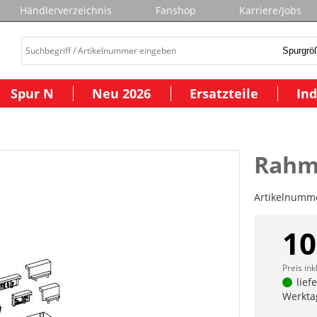
Händlerverzeichnis
Fanshop
Karriere/Jobs
Spur N
Neu 2026
Ersatzteile
Ind
Rahm
Artikelnumm
10
Preis ink
lief
Werkta