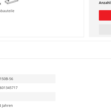
Anzahl
bauteile
150B-56
601345717
4 Jahren