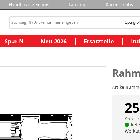
Händlerverzeichnis
Fanshop
Karriere/Jobs
Spur N
Neu 2026
Ersatzteile
Ind
Rahme
Artikelnumm
25
Preis ink
lief
Werkta