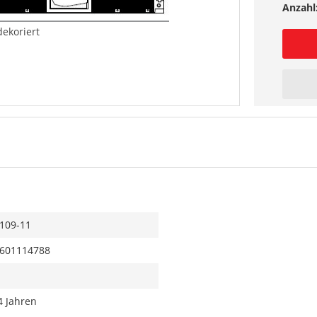
Anzahl
ekoriert
109-11
601114788
4 Jahren