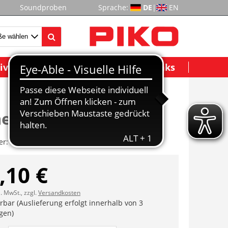
Soundproben
Sprache:
DE
|
EN
ividuelle Modelle
Wichtige Links
n, dekoriert
er:
ET96109-11
,10 €
l. MwSt., zzgl.
Versandkosten
erbar (Auslieferung erfolgt innerhalb von 3
gen)