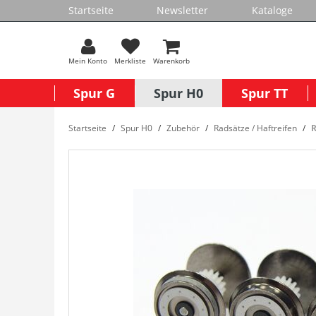
Startseite
Newsletter
Kataloge
Mein Konto
Merkliste
Warenkorb
Spur G
Spur H0
Spur TT
Startseite
Spur H0
Zubehör
Radsätze / Haftreifen
R