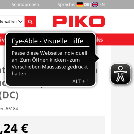
Soundproben
Sprache:
DE
|
EN
ividuelle Modelle
Wichtige Links
tz für D-Lok Vectron
ckt und profiliert, 4
 (DC)
er:
56184
,24 €