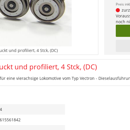
Preis ink
zurze
Vorauss
noch n
kt und profiliert, 4 Stck, (DC)
kt und profiliert, 4 Stck, (DC)
 für eine vierachsige Lokomotive vom Typ Vectron - Dieselausführu
4
615561842