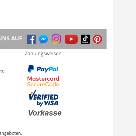
UNS AUF
Zahlungsweisen
ts
 angeboten.