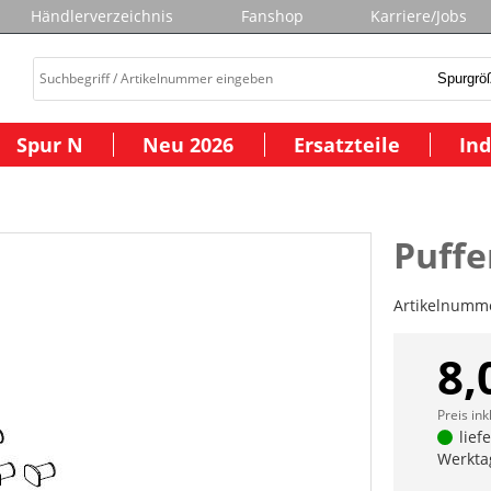
Händlerverzeichnis
Fanshop
Karriere/Jobs
Spur N
Neu 2026
Ersatzteile
Ind
Puffe
Artikelnumm
8,
Preis ink
lief
Werkta