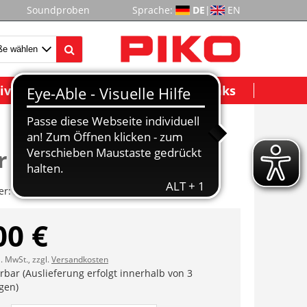
Soundproben
Sprache:
DE
|
EN
ividuelle Modelle
Wichtige Links
r (4 Stück)
er:
ET40720-148
00 €
l. MwSt., zzgl.
Versandkosten
erbar (Auslieferung erfolgt innerhalb von 3
gen)