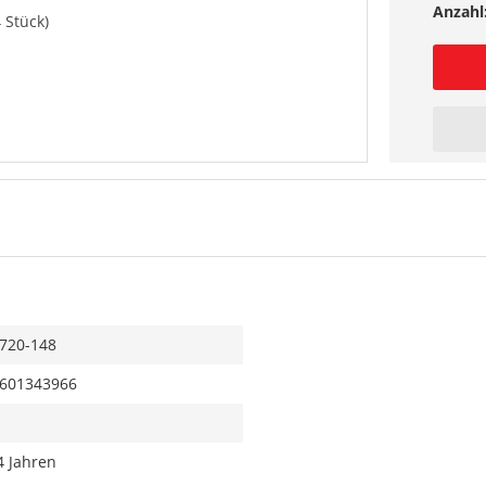
Anzahl
4 Stück)
720-148
601343966
4 Jahren