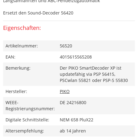
Langsamfahrten und ABC-Pendelzugautomatik
Ersetzt den Sound-Decoder 56420
Eigenschaften:
Artikelnummer:
56520
EAN:
4015615565208
Bemerkung:
Der PIKO SmartDecoder XP ist
updatefähig via PSP 56415,
PSCwlan 55821 oder PSP-S 55830
Hersteller:
PIKO
WEEE-
DE 24216800
Registrierungsnummer:
Digitale Schnittstelle:
NEM 658 PluX22
Altersempfehlung:
ab 14 Jahren