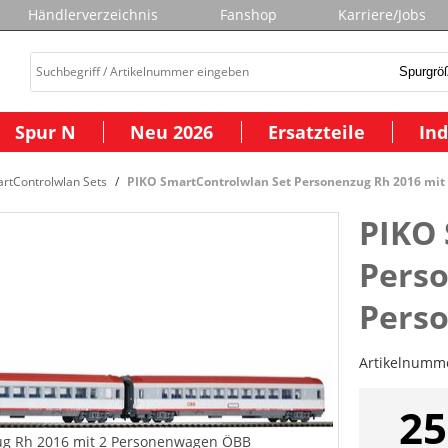
Händlerverzeichnis
Fanshop
Karriere/Jobs
Spur N
Neu 2026
Ersatzteile
Ind
rtControlwlan Sets
PIKO SmartControlwlan Set Personenzug Rh 2016 mi
PIKO 
Perso
Pers
Artikelnumm
25
ug Rh 2016 mit 2 Personenwagen ÖBB