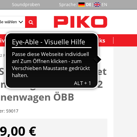
Soundproben
Sprache:
DE
|
EN
ividuelle Modelle
Wichtige Links
t 2 Personenwagen ÖBB
SmartControlwlan Set
nenzug Rh 2016 mit 2
onenwagen ÖBB
er:
59017
9,00 €