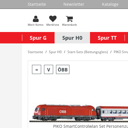
Startseite
Newsletter
Kataloge
Mein Konto
Merkliste
Warenkorb
Spur G
Spur H0
Spur TT
Startseite
Spur H0
Start-Sets (Bettungsgleis)
PIKO Sma
=
V
ÖBB
PIKO SmartControlwlan Set Personenz