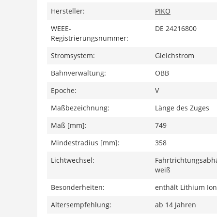
Hersteller:
PIKO
WEEE-
DE 24216800
Registrierungsnummer:
Stromsystem:
Gleichstrom
Bahnverwaltung:
ÖBB
Epoche:
V
Maßbezeichnung:
Länge des Zuges
Maß [mm]:
749
Mindestradius [mm]:
358
Lichtwechsel:
Fahrtrichtungsabhä
weiß
Besonderheiten:
enthält Lithium Io
Altersempfehlung:
ab 14 Jahren