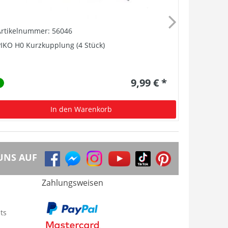
Artikelnummer: 56046
Artikelnu
IKO H0 Kurzkupplung (4 Stück)
Gleichstro
11,3mm
9,99 € *
In den Warenkorb
UNS AUF
Zahlungsweisen
ts