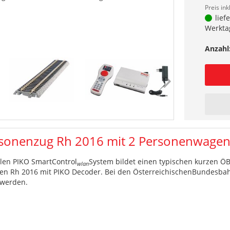
Preis ink
lief
Werkta
Anzahl
rsonenzug Rh 2016 mit 2 Personenwage
alen PIKO SmartControl
System bildet einen typischen kurzen 
wlan
gen Rh 2016 mit PIKO Decoder. Bei den ÖsterreichischenBundesba
 werden.