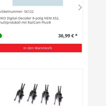
Artikelnummer: 56122
Artikelnu
IKO Digital-Decoder 8-polig NEM 652,
Ersatzglüh
ultiprotokoll mit RailCom Plus®
36,99 € *
In den Warenkorb