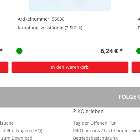
Artikelnummer: 56030
Kupplung, vollständig (2 Stück)
P
 *
6,24 € *
In den Warenkorb
FOLGE 
PIKO erleben
ilsuche
Tag der Offenen Tür
estellte Fragen (FAQ)
PIKO bei uns / Fachhändlereven
e zum Download
Betriebsbesichtigung