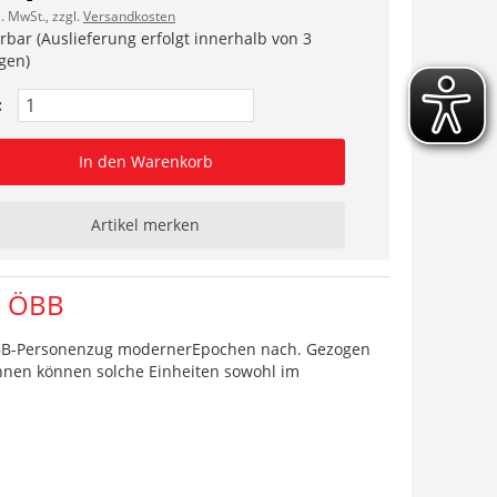
l. MwSt., zzgl.
Versandkosten
erbar (Auslieferung erfolgt innerhalb von 3
gen)
:
In den Warenkorb
Artikel merken
n ÖBB
ÖBB-Personenzug modernerEpochen nach. Gezogen
hnen können solche Einheiten sowohl im