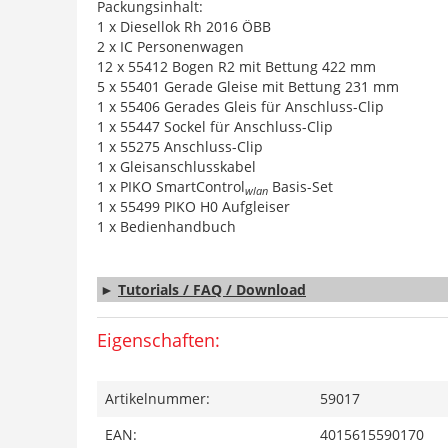
Packungsinhalt:
1 x Diesellok Rh 2016 ÖBB
2 x IC Personenwagen
12 x 55412 Bogen R2 mit Bettung 422 mm
5 x 55401 Gerade Gleise mit Bettung 231 mm
1 x 55406 Gerades Gleis für Anschluss-Clip
1 x 55447 Sockel für Anschluss-Clip
1 x 55275 Anschluss-Clip
1 x Gleisanschlusskabel
1 x PIKO SmartControl
Basis-Set
wlan
1 x 55499 PIKO H0 Aufgleiser
1 x Bedienhandbuch
►
Tutorials / FAQ / Download
Eigenschaften:
Artikelnummer:
59017
EAN:
4015615590170