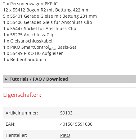
2 x Personenwagen PKP IC
12 x 55412 Bogen R2 mit Bettung 422 mm
5 x 55401 Gerade Gleise mit Bettung 231 mm
1 x 55406 Gerades Gleis für Anschluss-Clip
1 x 55447 Sockel für Anschluss-Clip
1 x 55275 Anschluss-Clip
1 x Gleisanschlusskabel
1 x PIKO SmartControl
Basis-Set
wlan
1 x 55499 PIKO H0 Aufgleiser
1 x Bedienhandbuch
►
Tutorials / FAQ / Download
Eigenschaften:
Artikelnummer:
59103
EAN:
4015615591030
Hersteller:
PIKO