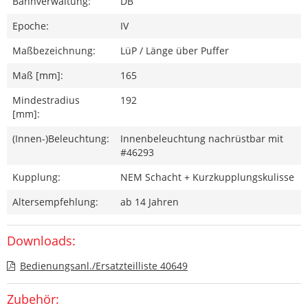
Bahnverwaltung:
DB
Epoche:
IV
Maßbezeichnung:
LüP / Länge über Puffer
Maß [mm]:
165
Mindestradius
192
[mm]:
(Innen-)Beleuchtung:
Innenbeleuchtung nachrüstbar mit
#46293
Kupplung:
NEM Schacht + Kurzkupplungskulisse
Altersempfehlung:
ab 14 Jahren
Downloads:
Bedienungsanl./Ersatzteilliste 40649
Zubehör: