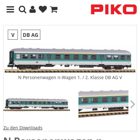
V
DB AG
N Personenwagen n-Wagen 1. / 2. Klasse DB AG V
Zu den Downloads