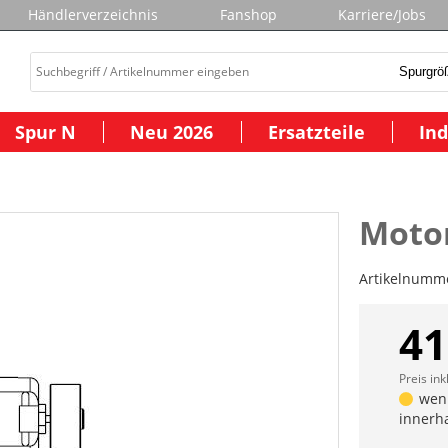
Händlerverzeichnis
Fanshop
Karriere/Jobs
Spur N
Neu 2026
Ersatzteile
Ind
Motor
Artikelnumm
41
Preis ink
weni
innerh