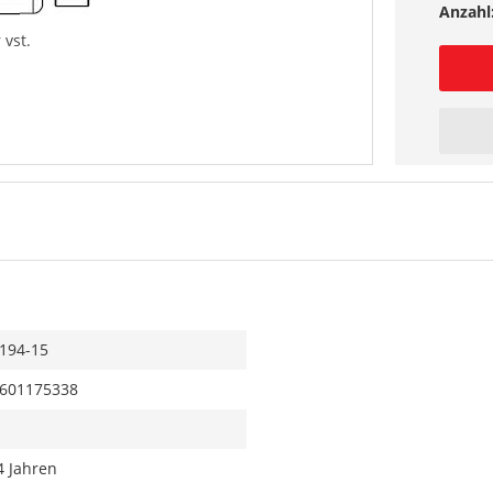
Anzahl
 vst.
194-15
601175338
4 Jahren