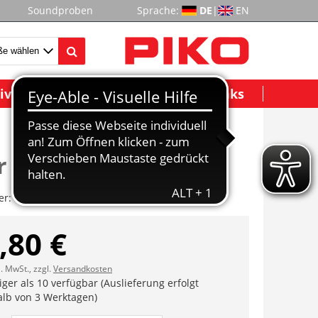
Soundproben
Sprache:
DE
|
EN
ividuelle Modelle
Wichtige Links
 vst.
er:
ET57194-15
,80 €
l. MwSt., zzgl.
Versandkosten
ger als 10 verfügbar (Auslieferung erfolgt
alb von 3 Werktagen)