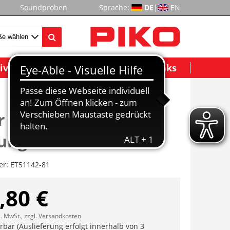
Soundproben
Sprache:
DE
|
EN
ividuelle Modelle
Wichtige Links
r mit
ungscheiben
er:
ET51142-81
,80 €
l. MwSt., zzgl.
Versandkosten
erbar (Auslieferung erfolgt innerhalb von 3