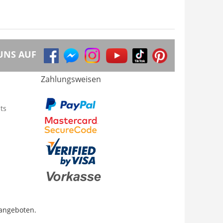
UNS AUF
Zahlungsweisen
ts
 angeboten.