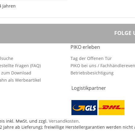
4 Jahren
FOLGE 
PIKO erleben
ilsuche
Tag der Offenen Tür
estellte Fragen (FAQ)
PIKO bei uns / Fachhändlereven
e zum Download
Betriebsbesichtigung
hn als Werbeartikel
Logistikpartner
is inkl. MwSt. und zzgl.
Versandkosten
.
 Jahre ab Lieferung); freiwillige Herstellergarantien werden nicht