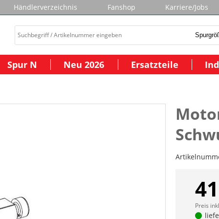
Händlerverzeichnis
Fanshop
Karriere/Jobs
Spur N
Neu 2026
Ersatzteile
Ind
Moto
Schw
Artikelnumm
41
Preis ink
lief