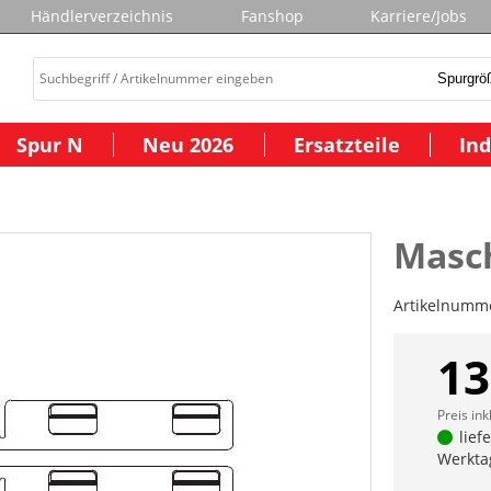
Händlerverzeichnis
Fanshop
Karriere/Jobs
Spur N
Neu 2026
Ersatzteile
Ind
Masc
Artikelnumm
13
Preis ink
lief
Werkta