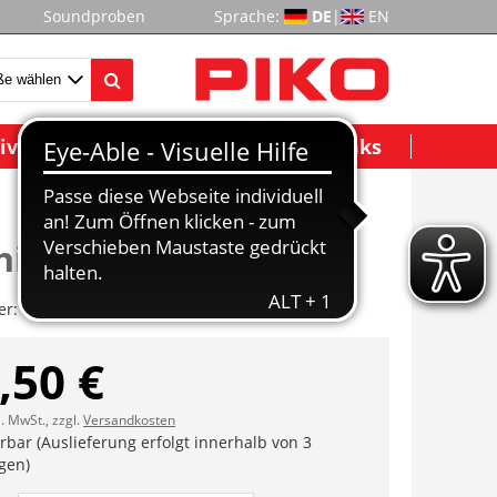
Soundproben
Sprache:
DE
|
EN
ividuelle Modelle
Wichtige Links
hinenraumfenster
er:
ET47281-13
,50 €
l. MwSt., zzgl.
Versandkosten
erbar (Auslieferung erfolgt innerhalb von 3
gen)