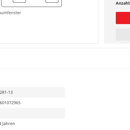
Anzahl
aumfenster
281-13
601072965
4 Jahren