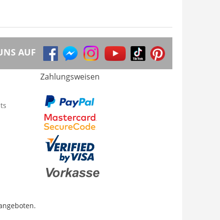
UNS AUF
Zahlungsweisen
ts
 angeboten.