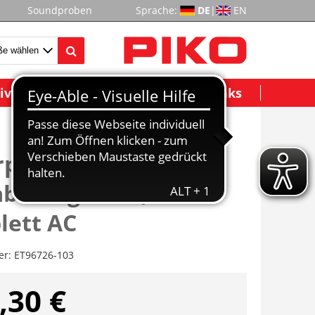
Soundproben
Sprache:
DE
|
EN
ividuelle Modelle
Wichtige Links
rplatten m.
belung EW A,
lett AC
er:
ET96726-103
,30 €