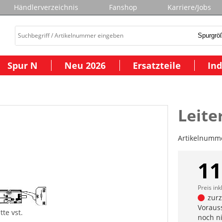
Händlerverzeichnis
Fanshop
Karriere/Jobs
Spur N
Neu 2026
Ersatzteile
Ind
Leite
Artikelnumm
11
Preis ink
zurze
Vorauss
tte vst.
noch n