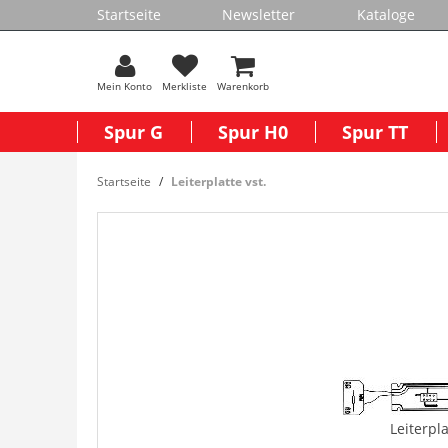
Startseite
Newsletter
Kataloge
Mein Konto
Merkliste
Warenkorb
Spur G
Spur H0
Spur TT
Startseite
Leiterplatte vst.
Leiterpla