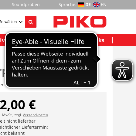
Soundproben
Sprache:
DE
|
EN
ividuelle Modelle
Wichtige Links
rplatte vst.
er:
ET51042-32
2,00 €
l. MwSt., zzgl.
Versandkosten
it nicht lieferbar
ichtlicher Liefertermin:
icht bekannt