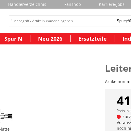
Händlerverzeichnis
Fanshop
Karriere/Jobs
Spur N
Neu 2026
Ersatzteile
Ind
Leite
Artikelnumm
41
Preis ink
zurze
Vorauss
noch n
platte