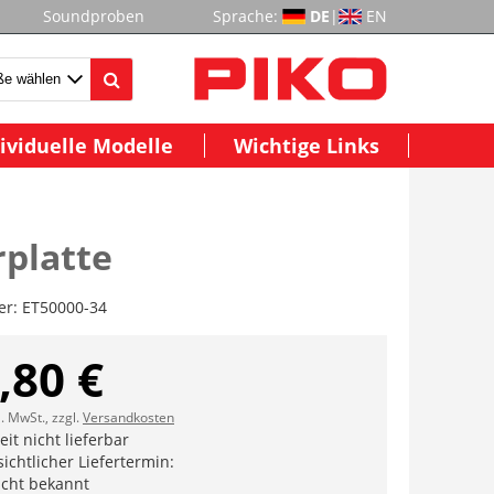
Soundproben
Sprache:
DE
|
EN
ividuelle Modelle
Wichtige Links
rplatte
er:
ET50000-34
,80 €
l. MwSt., zzgl.
Versandkosten
it nicht lieferbar
ichtlicher Liefertermin:
icht bekannt